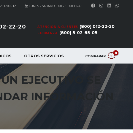
281200912
LUNES - SABADO 9:00 - 19:00 HRAS
902-22-20
(800) 012-22-20
ATENCION A CLIENTES
(800) 5-02-65-05
COBRANZA
0
DICOS
OTROS SERVICIOS
COMPARAR
 UN EJECUTIVO SE
NDAR INFORMACIÓN