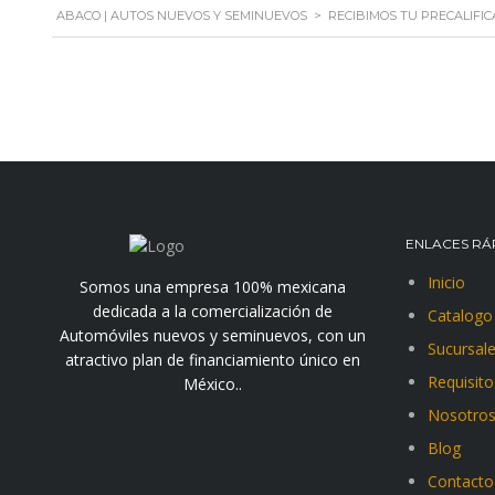
ABACO | AUTOS NUEVOS Y SEMINUEVOS
>
RECIBIMOS TU PRECALIFI
ENLACES RÁ
Inicio
Somos una empresa 100% mexicana
dedicada a la comercialización de
Catalogo
Automóviles nuevos y seminuevos, con un
Sucursal
atractivo plan de financiamiento único en
Requisito
México..
Nosotro
Blog
Contacto