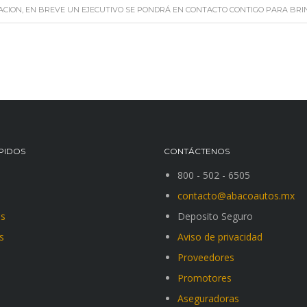
CACION, EN BREVE UN EJECUTIVO SE PONDRÁ EN CONTACTO CONTIGO PARA BRI
PIDOS
CONTÁCTENOS
800 - 502 - 6505
contacto@abacoautos.mx
es
Deposito Seguro
s
Aviso de privacidad
s
Proveedores
Promotores
Aseguradoras