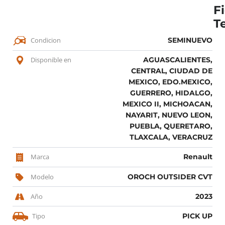
F
T
Condicion
SEMINUEVO
Disponible en
AGUASCALIENTES,
CENTRAL, CIUDAD DE
MEXICO, EDO.MEXICO,
GUERRERO, HIDALGO,
MEXICO II, MICHOACAN,
NAYARIT, NUEVO LEON,
PUEBLA, QUERETARO,
TLAXCALA, VERACRUZ
Marca
Renault
Modelo
OROCH OUTSIDER CVT
Año
2023
Tipo
PICK UP