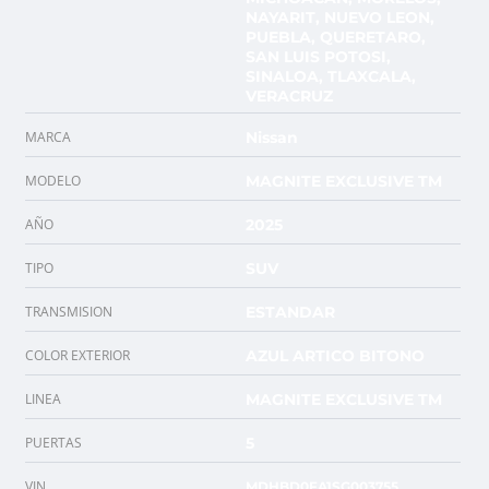
NAYARIT, NUEVO LEON,
PUEBLA, QUERETARO,
SAN LUIS POTOSI,
SINALOA, TLAXCALA,
VERACRUZ
MARCA
Nissan
MODELO
MAGNITE EXCLUSIVE TM
AÑO
2025
TIPO
SUV
TRANSMISION
ESTANDAR
COLOR EXTERIOR
AZUL ARTICO BITONO
LINEA
MAGNITE EXCLUSIVE TM
PUERTAS
5
VIN
MDHBD0FA1SG003755