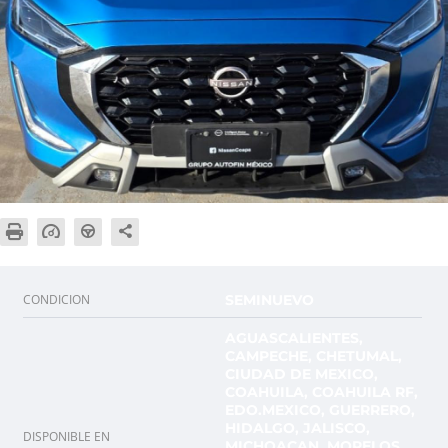
CONDICION
SEMINUEVO
AGUASCALIENTES,
CAMPECHE, CHETUMAL,
CIUDAD DE MEXICO,
COAHUILA, COAHUILA RF,
EDO.MEXICO, GUERRERO,
HIDALGO, JALISCO,
DISPONIBLE EN
MICHOACAN, MORELOS,