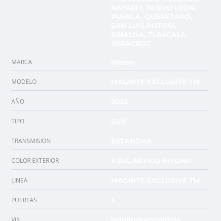
NAYARIT, NUEVO LEON,
PUEBLA, QUERETARO,
SAN LUIS POTOSI,
SINALOA, TLAXCALA,
VERACRUZ
MARCA
Nissan
MODELO
MAGNITE EXCLUSIVE TM
AÑO
2025
TIPO
SUV
TRANSMISION
ESTANDAR
COLOR EXTERIOR
AZUL ARTICO BITONO
LINEA
MAGNITE EXCLUSIVE TM
PUERTAS
5
VIN
MDHBD0FA1SG003755