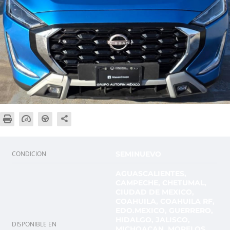
CONDICION
SEMINUEVO
AGUASCALIENTES,
CAMPECHE, CHETUMAL,
CIUDAD DE MEXICO,
COAHUILA, COAHUILA RF,
EDO.MEXICO, GUERRERO,
HIDALGO, JALISCO,
DISPONIBLE EN
MICHOACAN, MORELOS,