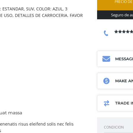
PRECIO DE
 ESTANDAR, SUV, COLOR: AZUL, 3
Seguro de au
E USO, DETALLES DE CARROCERIA. FAVOR
****
MESSAG
MAKE AN
TRADE 
uat massa
enenatis risus eleifend solis nec felis
CONDICION
s