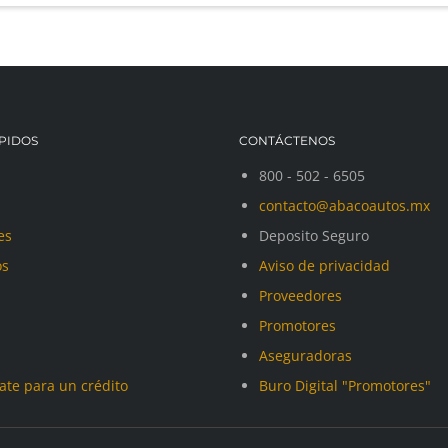
PIDOS
CONTÁCTENOS
800 - 502 - 6505
contacto@abacoautos.mx
es
Deposito Seguro
os
Aviso de privacidad
Proveedores
Promotores
Aseguradoras
cate para un crédito
Buro Digital "Promotores"