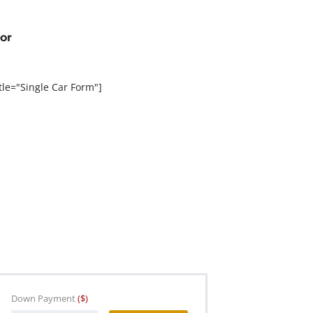
or
tle="Single Car Form"]
Down Payment
($)