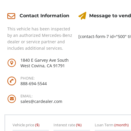
Message to vend
Contact Information
This vehicle has been inspected
by an authorized Mercedes-Benz
[contact-form-7 id="500" ti
dealer or service partner and
includes additional services.
1840 E Garvey Ave South
West Covina, CA 91791
PHONE:
888-694-5544
EMAIL:
sales@cardealer.com
Vehicle price
($)
Interest rate
(%)
Loan Term
(month)