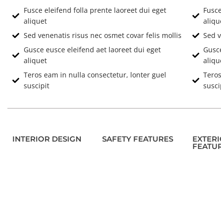
Fusce eleifend folla prente laoreet dui eget
Fusce
aliquet
aliqu
Sed venenatis risus nec osmet covar felis mollis
Sed v
Gusce eusce eleifend aet laoreet dui eget
Gusce
aliquet
aliqu
Teros eam in nulla consectetur, lonter guel
Teros
suscipit
susci
INTERIOR DESIGN
SAFETY FEATURES
EXTER
FEATU
Location