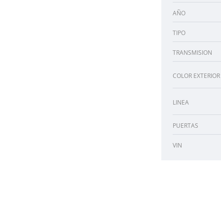
AÑO
TIPO
TRANSMISION
COLOR EXTERIOR
LINEA
PUERTAS
VIN