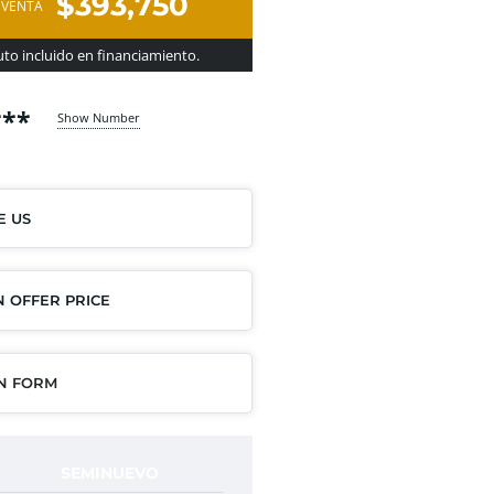
$393,750
 VENTA
to incluido en financiamiento.
***
Show Number
E US
 OFFER PRICE
IN FORM
SEMINUEVO