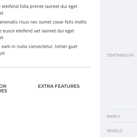
 eleifend folla prente laoreet dui eget
et
enenatis risus nec osmet covar felis mollis
 eusce eleifend aet laoreet dui eget
et
 eam in nulla consectetur, lonter guel
pit
DISPONIBLE EN
IOR
EXTRA FEATURES
RES
MARCA
MODELO