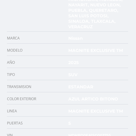
NAYARIT, NUEVO LEON,
PUEBLA, QUERETARO,
SAN LUIS POTOSI,
SINALOA, TLAXCALA,
VERACRUZ
MARCA
Nissan
MODELO
MAGNITE EXCLUSIVE TM
AÑO
2025
TIPO
SUV
TRANSMISION
ESTANDAR
COLOR EXTERIOR
AZUL ARTICO BITONO
LINEA
MAGNITE EXCLUSIVE TM
PUERTAS
5
VIN
MDHBD0FA1SG003755