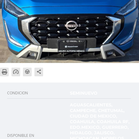
CONDICION
SEMINUEVO
AGUASCALIENTES,
CAMPECHE, CHETUMAL,
CIUDAD DE MEXICO,
COAHUILA, COAHUILA RF,
EDO.MEXICO, GUERRERO,
HIDALGO, JALISCO,
DISPONIBLE EN
MICHOACAN, MORELOS,