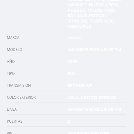
NAYARIT, NUEVO LEON,
PUEBLA, QUERETARO,
SAN LUIS POTOSI,
SINALOA, TLAXCALA,
VERACRUZ
MARCA
Nissan
MODELO
MAGNITE EXCLUSIVE TM
AÑO
2025
TIPO
SUV
TRANSMISION
ESTANDAR
COLOR EXTERIOR
AZUL ARTICO BITONO
LINEA
MAGNITE EXCLUSIVE TM
PUERTAS
5
VIN
MDHBD0FA1SG003755