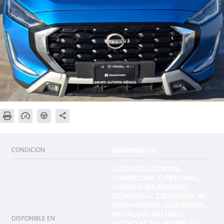
CONDICION
SEMINUEVO
AGUASCALIENTES,
CAMPECHE, CHETUMAL,
CIUDAD DE MEXICO,
COAHUILA, COAHUILA RF,
EDO.MEXICO, GUERRERO,
HIDALGO, JALISCO,
DISPONIBLE EN
MICHOACAN, MORELOS,