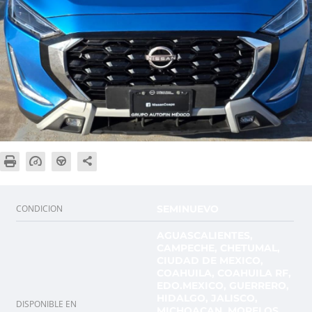
CONDICION
SEMINUEVO
AGUASCALIENTES,
CAMPECHE, CHETUMAL,
CIUDAD DE MEXICO,
COAHUILA, COAHUILA RF,
EDO.MEXICO, GUERRERO,
HIDALGO, JALISCO,
DISPONIBLE EN
MICHOACAN, MORELOS,