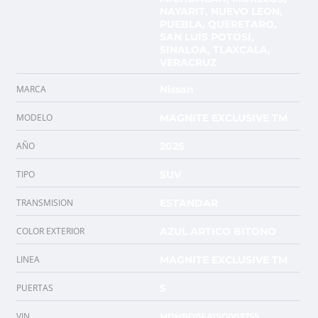
NAYARIT, NUEVO LEON,
PUEBLA, QUERETARO,
SAN LUIS POTOSI,
SINALOA, TLAXCALA,
VERACRUZ
MARCA
Nissan
MODELO
MAGNITE EXCLUSIVE TM
AÑO
2025
TIPO
SUV
TRANSMISION
ESTANDAR
COLOR EXTERIOR
AZUL ARTICO BITONO
LINEA
MAGNITE EXCLUSIVE TM
PUERTAS
5
VIN
MDHBD0FA1SG003755