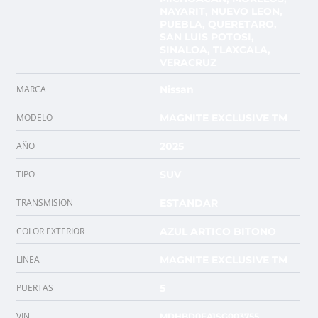
NAYARIT, NUEVO LEON,
PUEBLA, QUERETARO,
SAN LUIS POTOSI,
SINALOA, TLAXCALA,
VERACRUZ
MARCA
Nissan
MODELO
MAGNITE EXCLUSIVE TM
AÑO
2025
TIPO
SUV
TRANSMISION
ESTANDAR
COLOR EXTERIOR
AZUL ARTICO BITONO
LINEA
MAGNITE EXCLUSIVE TM
PUERTAS
5
VIN
MDHBD0FA1SG003755