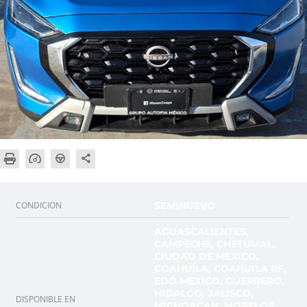
CONDICION
SEMINUEVO
AGUASCALIENTES,
CAMPECHE, CHETUMAL,
CIUDAD DE MEXICO,
COAHUILA, COAHUILA RF,
EDO.MEXICO, GUERRERO,
HIDALGO, JALISCO,
DISPONIBLE EN
MICHOACAN, MORELOS,