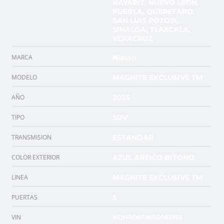
NAYARIT, NUEVO LEON,
PUEBLA, QUERETARO,
SAN LUIS POTOSI,
SINALOA, TLAXCALA,
VERACRUZ
MARCA
Nissan
MODELO
MAGNITE EXCLUSIVE TM
AÑO
2025
TIPO
SUV
TRANSMISION
ESTANDAR
COLOR EXTERIOR
AZUL ARTICO BITONO
LINEA
MAGNITE EXCLUSIVE TM
PUERTAS
5
VIN
MDHBD0FA1SG003755