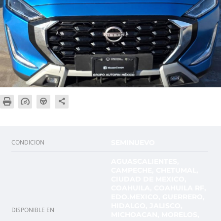
CONDICION
SEMINUEVO
AGUASCALIENTES,
CAMPECHE, CHETUMAL,
CIUDAD DE MEXICO,
COAHUILA, COAHUILA RF,
EDO.MEXICO, GUERRERO,
HIDALGO, JALISCO,
DISPONIBLE EN
MICHOACAN, MORELOS,