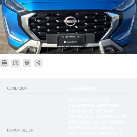
CONDICION
SEMINUEVO
AGUASCALIENTES,
CAMPECHE, CHETUMAL,
CIUDAD DE MEXICO,
COAHUILA, COAHUILA RF,
EDO.MEXICO, GUERRERO,
HIDALGO, JALISCO,
DISPONIBLE EN
MICHOACAN, MORELOS,