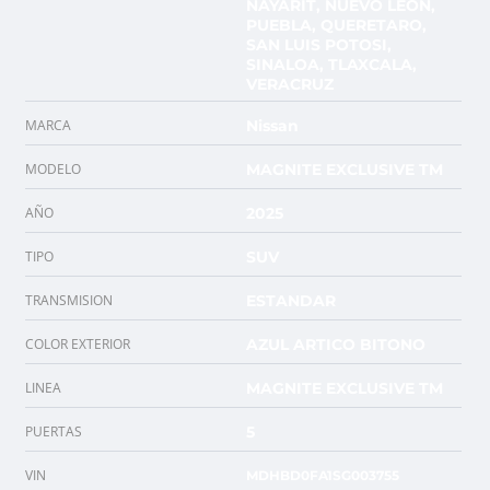
NAYARIT, NUEVO LEON,
PUEBLA, QUERETARO,
SAN LUIS POTOSI,
SINALOA, TLAXCALA,
VERACRUZ
MARCA
Nissan
MODELO
MAGNITE EXCLUSIVE TM
AÑO
2025
TIPO
SUV
TRANSMISION
ESTANDAR
COLOR EXTERIOR
AZUL ARTICO BITONO
LINEA
MAGNITE EXCLUSIVE TM
PUERTAS
5
VIN
MDHBD0FA1SG003755