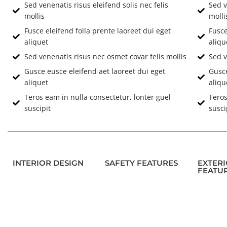
Sed venenatis risus eleifend solis nec felis
Sed v
mollis
molli
Fusce eleifend folla prente laoreet dui eget
Fusce
aliquet
aliqu
Sed venenatis risus nec osmet covar felis mollis
Sed v
Gusce eusce eleifend aet laoreet dui eget
Gusce
aliquet
aliqu
Teros eam in nulla consectetur, lonter guel
Teros
suscipit
susci
INTERIOR DESIGN
SAFETY FEATURES
EXTER
FEATU
Location