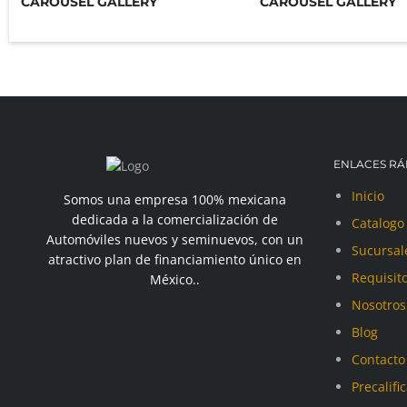
CAROUSEL GALLERY
CAROUSEL GALLERY
ENLACES RÁ
Inicio
Somos una empresa 100% mexicana
dedicada a la comercialización de
Catalogo
Automóviles nuevos y seminuevos, con un
Sucursal
atractivo plan de financiamiento único en
Requisit
México..
Nosotros
Blog
Contacto
Precalifi