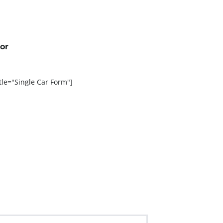
or
tle="Single Car Form"]