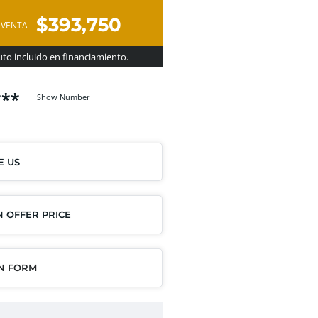
$393,750
 VENTA
to incluido en financiamiento.
***
Show Number
E US
 OFFER PRICE
IN FORM