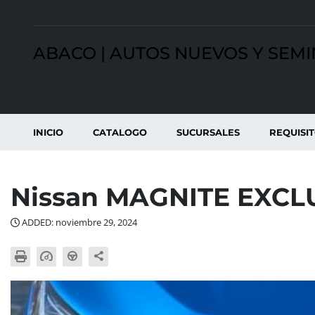
ABACO | AUTOS NUEVOS Y SEM
INICIO
CATALOGO
SUCURSALES
REQUISI
Nissan MAGNITE EXCL
ADDED: noviembre 29, 2024