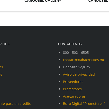
CAROUSEL GALLERY
CAROUSEL 
PIDOS
CONTÁCTENOS
800 - 502 - 6505
contacto@abacoautos.mx
es
Deposito Seguro
os
Aviso de privacidad
Proveedores
Promotores
Aseguradoras
cate para un crédito
Buro Digital "Promotores"