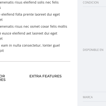
enenatis risus eleifend solis nec felis
CONDICION
s
 eleifend folla prente laoreet dui eget
et
enenatis risus nec osmet covar felis mollis
 eusce eleifend aet laoreet dui eget
et
 eam in nulla consectetur, lonter guel
DISPONIBLE EN
pit
IOR
EXTRA FEATURES
RES
MARCA