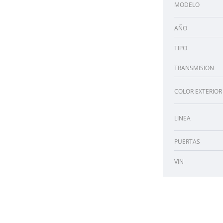
MODELO
AÑO
TIPO
TRANSMISION
COLOR EXTERIOR
LINEA
PUERTAS
VIN