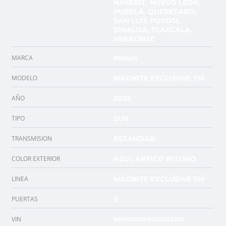
NAYARIT, NUEVO LEON,
PUEBLA, QUERETARO,
SAN LUIS POTOSI,
SINALOA, TLAXCALA,
VERACRUZ
MARCA
Nissan
MODELO
MAGNITE EXCLUSIVE TM
AÑO
2025
TIPO
SUV
TRANSMISION
ESTANDAR
COLOR EXTERIOR
AZUL ARTICO BITONO
LINEA
MAGNITE EXCLUSIVE TM
PUERTAS
5
VIN
MDHBD0FA1SG003755