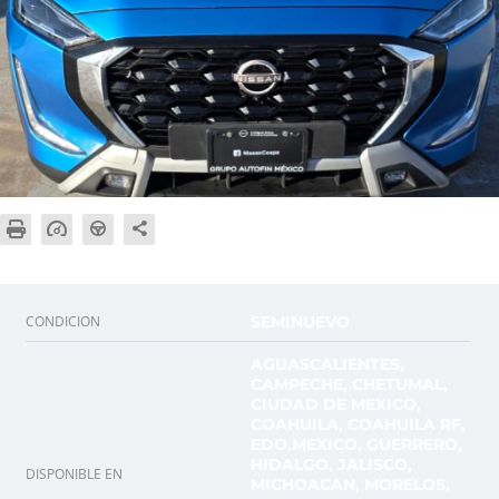
CONDICION
SEMINUEVO
AGUASCALIENTES,
CAMPECHE, CHETUMAL,
CIUDAD DE MEXICO,
COAHUILA, COAHUILA RF,
EDO.MEXICO, GUERRERO,
HIDALGO, JALISCO,
DISPONIBLE EN
MICHOACAN, MORELOS,