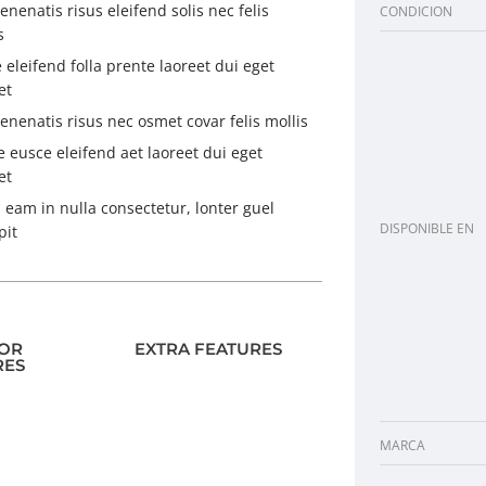
enenatis risus eleifend solis nec felis
CONDICION
s
 eleifend folla prente laoreet dui eget
et
enenatis risus nec osmet covar felis mollis
 eusce eleifend aet laoreet dui eget
et
 eam in nulla consectetur, lonter guel
DISPONIBLE EN
pit
IOR
EXTRA FEATURES
RES
MARCA