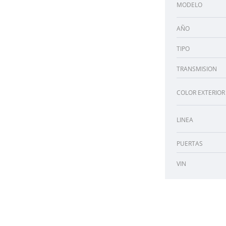
MODELO
AÑO
TIPO
TRANSMISION
COLOR EXTERIOR
LINEA
PUERTAS
VIN