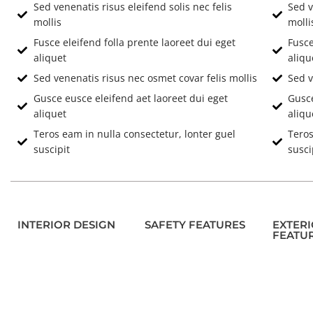
Sed venenatis risus eleifend solis nec felis
Sed v
mollis
molli
Fusce eleifend folla prente laoreet dui eget
Fusce
aliquet
aliqu
Sed venenatis risus nec osmet covar felis mollis
Sed v
Gusce eusce eleifend aet laoreet dui eget
Gusce
aliquet
aliqu
Teros eam in nulla consectetur, lonter guel
Teros
suscipit
susci
INTERIOR DESIGN
SAFETY FEATURES
EXTER
FEATU
Location