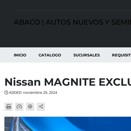
ABACO | AUTOS NUEVOS Y SEM
INICIO
CATALOGO
SUCURSALES
REQUISI
Nissan MAGNITE EXCL
ADDED: noviembre 29, 2024