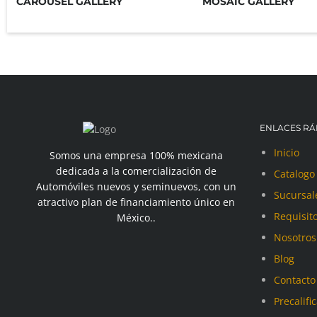
CAROUSEL GALLERY
MOSAIC GALLERY
ENLACES RÁ
Inicio
Somos una empresa 100% mexicana
dedicada a la comercialización de
Catalogo
Automóviles nuevos y seminuevos, con un
Sucursal
atractivo plan de financiamiento único en
Requisit
México..
Nosotros
Blog
Contacto
Precalifi