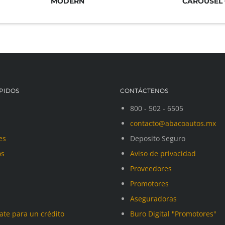
MODERN
CAROUSEL 
PIDOS
CONTÁCTENOS
800 - 502 - 6505
contacto@abacoautos.mx
es
Deposito Seguro
os
Aviso de privacidad
Proveedores
Promotores
Aseguradoras
cate para un crédito
Buro Digital "Promotores"