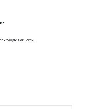
or
tle="Single Car Form"]