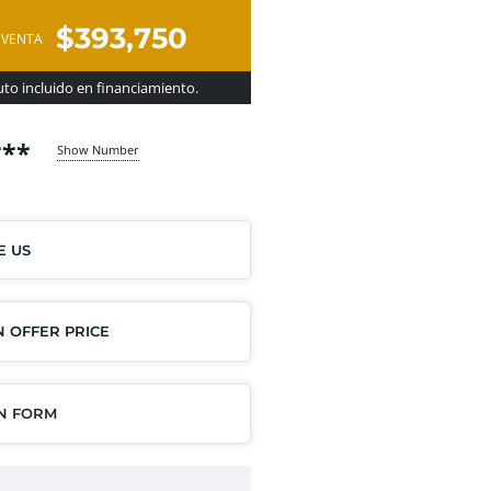
$393,750
 VENTA
to incluido en financiamiento.
***
Show Number
E US
 OFFER PRICE
IN FORM